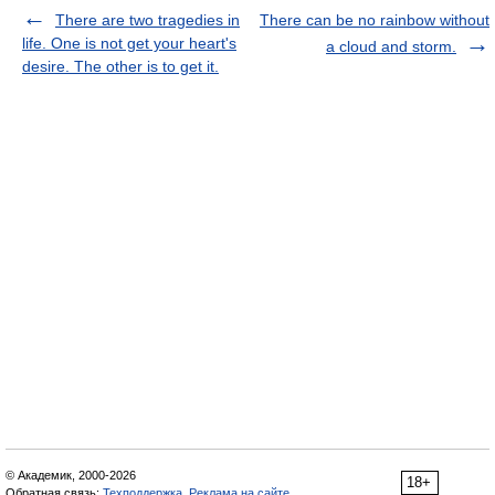
There are two tragedies in
There can be no rainbow without
life. One is not get your heart's
a cloud and storm.
desire. The other is to get it.
© Академик, 2000-2026
18+
Обратная связь:
Техподдержка
,
Реклама на сайте