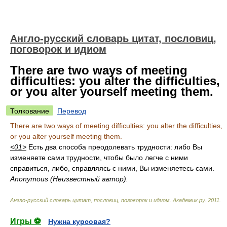
Англо-русский словарь цитат, пословиц,
поговорок и идиом
There are two ways of meeting
difficulties: you alter the difficulties,
or you alter yourself meeting them.
Толкование
Перевод
There are two ways of meeting difficulties: you alter the difficulties,
or you alter yourself meeting them.
<01>
Есть два способа преодолевать трудности: либо Вы
изменяете сами трудности, чтобы было легче с ними
справиться, либо, справляясь с ними, Вы изменяетесь сами.
Anonymous (Неизвестный автор).
Англо-русский словарь цитат, пословиц, поговорок и идиом
.
Академик.ру
.
2011
.
Игры ⚽
Нужна курсовая?